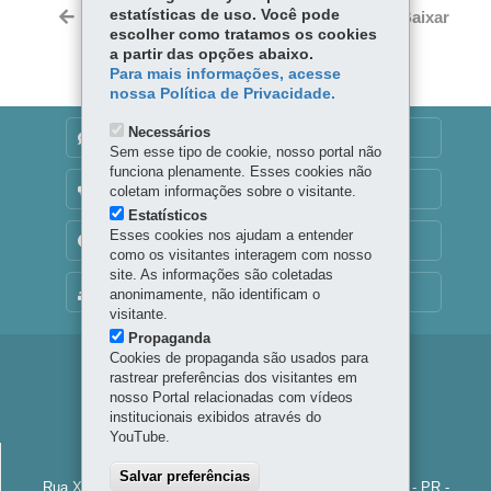
Tw
bo
ts
estatísticas de uso. Você pode
Voltar
Início
Imprimir
Baixar
itt
escolher como tratamos os cookies
ok
Ap
er
a partir das opções abaixo.
p
Para mais informações, acesse
nossa Política de Privacidade.
Necessários
DENUNCIE CORRUPÇÃO
Sem esse tipo de cookie, nosso portal não
funciona plenamente. Esses cookies não
OUVIDORIA
coletam informações sobre o visitante.
Estatísticos
Esses cookies nos ajudam a entender
TRANSPARÊNCIA INSTITUCIONAL
como os visitantes interagem com nosso
site. As informações são coletadas
MAPA DO SITE
anonimamente, não identificam o
visitante.
Propaganda
Cookies de propaganda são usados para
Navegação
rastrear preferências dos visitantes em
nosso Portal relacionadas com vídeos
Principal
institucionais exibidos através do
Palco
YouTube.
PALCO PARANÁ
Paraná
Salvar preferências
Rua XV de Novembro, 971 - Centro
-
80060-000
-
Curitiba
-
PR
-