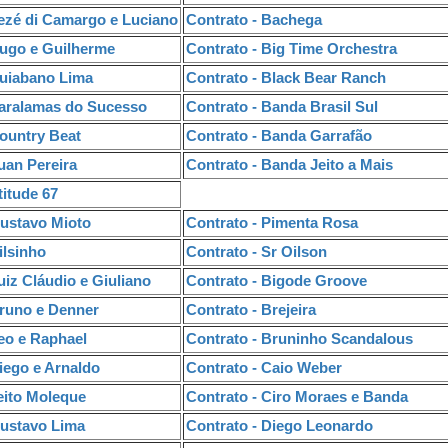
Zezé di Camargo e Luciano
Contrato - Bachega
Hugo e Guilherme
Contrato - Big Time Orchestra
Cuiabano Lima
Contrato - Black Bear Ranch
Paralamas do Sucesso
Contrato - Banda Brasil Sul
Country Beat
Contrato - Banda Garrafão
uan Pereira
Contrato - Banda Jeito a Mais
titude 67
Gustavo Mioto
Contrato - Pimenta Rosa
ilsinho
Contrato - Sr Oilson
uiz Cláudio e Giuliano
Contrato - Bigode Groove
Bruno e Denner
Contrato - Brejeira
eo e Raphael
Contrato - Bruninho Scandalous
iego e Arnaldo
Contrato - Caio Weber
eito Moleque
Contrato - Ciro Moraes e Banda
Gustavo Lima
Contrato - Diego Leonardo