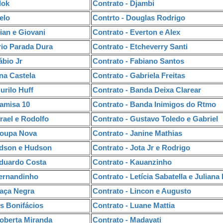
lok
Contrato - Djambi
elo
Contrto - Douglas Rodrigo
ian e Giovani
Contrato - Everton e Alex
rio Parada Dura
Contrato - Etcheverry Santi
ábio Jr
Contrato - Fabiano Santos
na Castela
Contrato - Gabriela Freitas
urilo Huff
Contrato - Banda Deixa Clarear
Kamisa 10
Contrato - Banda Inimigos do Rtmo
srael e Rodolfo
Contrato - Gustavo Toledo e Gabriel
Roupa Nova
Contrato - Janine Mathias
Edson e Hudson
Contrato - Jota Jr e Rodrigo
Eduardo Costa
Contrato - Kauanzinho
Fernandinho
Contrato - Letícia Sabatella e Juliana
Raça Negra
Contrato - Lincon e Augusto
s Bonifácios
Contrato - Luane Mattia
Roberta Miranda
Contrato - Madayati