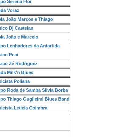
upo Serena Flor
nda Voraz
pla João Marcos e Thiago
ico Dj Castelan
pla João e Marcelo
upo Lenhadores da Antartida
sico Peci
sico Zé Rodriguez
da Milk'n Blues
icista Poliana
upo Roda de Samba Silvia Borba
upo Thiago Guglielmi Blues Band
icista Leticía Coimbra