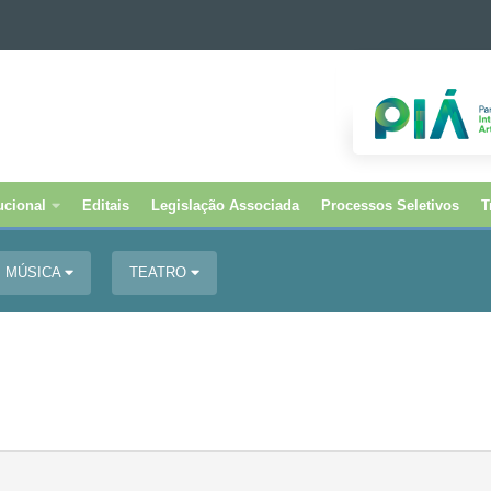
tucional
Editais
Legislação Associada
Processos Seletivos
T
MÚSICA
TEATRO