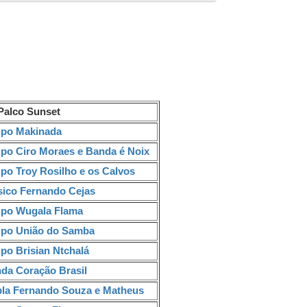
alco Sunset
upo Makinada
upo Ciro Moraes e Banda é Noix
upo Troy Rosilho e os Calvos
sico Fernando Cejas
upo Wugala Flama
upo União do Samba
po Brisian Ntchalá
nda Coração Brasil
pla Fernando Souza e Matheus