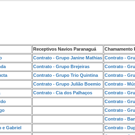
Receptivos Navios Paranaguá
Chamamento P
o
Contrato - Grupo Janine Mathias
Contrato - Gr
nda
Contrato - Grupo Brejeiras
Contrato - Gr
ucta
Contrato - Grupo Trio Quintina
Contrato - Gr
Contrato - Grupo Julião Boemio
Contrato - Mú
a
Contrato - Cia dos Palhaços
Contrato - Gr
rdo
Contrato - Gr
igo
Contrato - Gru
Contrato - Ba
 e Gabriel
Contrato - Du