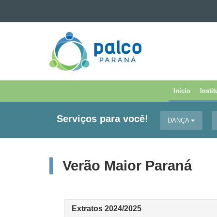
Ir para o conteúdo
PALCO
Ir para a navegação
Ir para a busca
PARANÁ
Mapa do site
Início
Insti
Navegação
Principal
Serviços para você!
DANÇA
Palco
Paraná
Verão Maior Paraná
Extratos 2024/2025