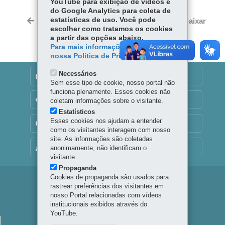
YouTube para exibição de vídeos e
ce
ha
do Google Analytics para coleta de
Tw
bo
ts
estatísticas de uso. Você pode
Voltar
Início
Imprimir
Baixar
itt
escolher como tratamos os cookies
ok
Ap
er
a partir das opções abaixo.
p
Para mais informações, acesse
nossa Política de Privacidade.
Necessários
DENUNCIE CORRUPÇÃO
Sem esse tipo de cookie, nosso portal não
funciona plenamente. Esses cookies não
OUVIDORIA
coletam informações sobre o visitante.
Estatísticos
Esses cookies nos ajudam a entender
TRANSPARÊNCIA INSTITUCIONAL
como os visitantes interagem com nosso
site. As informações são coletadas
MAPA DO SITE
anonimamente, não identificam o
visitante.
Propaganda
Cookies de propaganda são usados para
Navegação
rastrear preferências dos visitantes em
nosso Portal relacionadas com vídeos
Principal
institucionais exibidos através do
Palco
YouTube.
PALCO PARANÁ