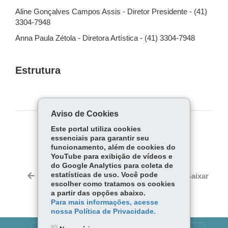
Aline Gonçalves Campos Assis - Diretor Presidente - (41)
3304-7948
Anna Paula Zétola - Diretora Artística - (41) 3304-7948
Estrutura
Aviso de Cookies
Este portal utiliza cookies
COMPARTILHE:
essenciais para garantir seu
funcionamento, além de cookies do
Fa
W
YouTube para exibição de vídeos e
ce
ha
do Google Analytics para coleta de
Tw
bo
ts
estatísticas de uso. Você pode
Voltar
Início
Imprimir
Baixar
itt
escolher como tratamos os cookies
ok
Ap
er
a partir das opções abaixo.
p
Para mais informações, acesse
nossa Política de Privacidade.