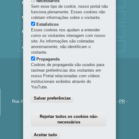
Necessários
DENUNCIE CORRUPÇÃO
Sem esse tipo de cookie, nosso portal não
funciona plenamente. Esses cookies não
OUVIDORIA
coletam informações sobre o visitante.
Estatísticos
Esses cookies nos ajudam a entender
TRANSPARÊNCIA INSTITUCIONAL
como os visitantes interagem com nosso
site. As informações são coletadas
MAPA DO SITE
anonimamente, não identificam o
visitante.
Propaganda
Cookies de propaganda são usados para
Navegação
rastrear preferências dos visitantes em
nosso Portal relacionadas com vídeos
Principal
institucionais exibidos através do
Palco
YouTube.
PALCO PARANÁ
Paraná
Salvar preferências
Rua XV de Novembro, 971 - Centro
-
80060-000
-
Curitiba
-
PR
-
MAPA
41 3304-7900 / 3331-7400
Rejeitar todos os cookies não-
necessários
Aceitar tudo
Withdraw consent