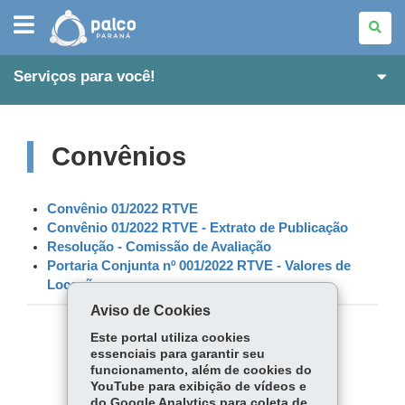
PALCO
PARANÁ
Serviços para você!
Convênios
Convênio 01/2022 RTVE
Convênio 01/2022 RTVE - Extrato de Publicação
Resolução - Comissão de Avaliação
Portaria Conjunta nº 001/2022 RTVE - Valores de
Locações
Aviso de Cookies
Este portal utiliza cookies
COMPARTILHE:
essenciais para garantir seu
funcionamento, além de cookies do
Fa
W
YouTube para exibição de vídeos e
ce
ha
do Google Analytics para coleta de