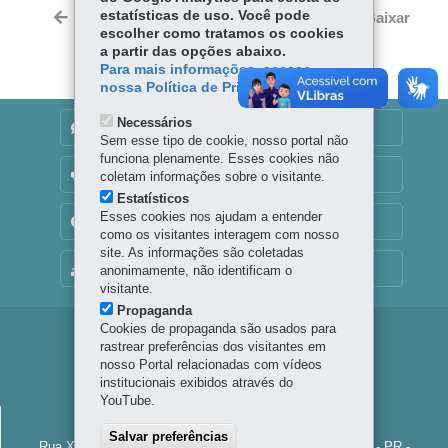
Tw
bo
ts
estatísticas de uso. Você pode
Voltar
Início
Imprimir
Baixar
itt
escolher como tratamos os cookies
ok
Ap
er
a partir das opções abaixo.
p
Para mais informações, acesse
nossa Política de Privacidade.
Necessários
DENUNCIE CORRUPÇÃO
Sem esse tipo de cookie, nosso portal não
funciona plenamente. Esses cookies não
OUVIDORIA
coletam informações sobre o visitante.
Estatísticos
Esses cookies nos ajudam a entender
TRANSPARÊNCIA INSTITUCIONAL
como os visitantes interagem com nosso
site. As informações são coletadas
MAPA DO SITE
anonimamente, não identificam o
visitante.
Propaganda
Cookies de propaganda são usados para
Navegação
rastrear preferências dos visitantes em
nosso Portal relacionadas com vídeos
Principal
institucionais exibidos através do
Palco
YouTube.
PALCO PARANÁ
Paraná
Salvar preferências
Rua XV de Novembro, 971 - Centro
-
80060-000
-
Curitiba
-
PR
-